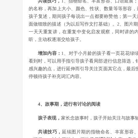
共读技巧，
1、指物命名、丰富形容、口语延展
的名称，再加上大小、颜色、性状、数量等等形容，
孩子复述，期间孩子每说出一点都要称赞他；第一天
面做细致的描述（为以后写作文打基础）。2、图片
一天天重复讲，在重复中变化启发观察，同时讲的
听，主动权逐渐交给孩子。
增加内容：
1、对于小月龄的孩子看一页花花绿绿
看到时，可以用手指引导孩子看局部进行信息筛选，
感兴趣的点，进行延伸而引导关注页面其它点，最后
停顿待孩子补充词汇内容。
4
、故事期，进行有讨论的阅读
孩子表现，
家长念故事时，孩子开始关注与故事
共读技巧，
延续图片期的指物命名、丰富形容