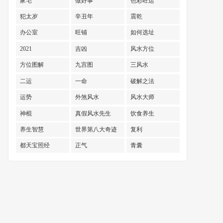
家宅
做好事
色彩旺运
犯太岁
辛丑年
震乾
办公室
旺铺
如何选址
2021
吉凶
风水方位
方位图解
九宫图
三风水
二运
一命
破解之法
运势
外煞风水
风水大师
神棍
真假风水先生
饮食养生
养生智慧
世界第八大奇迹
复利
都天宝照经
正气
青囊