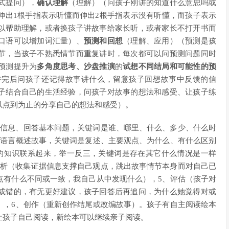
式提问），
确认理解
（理解）（问孩子刚讲的知道什么意思吗或
伸出1根手指表示听懂而伸出2根手指表示没有听懂，而孩子表示
以帮助理解，或者换孩子讲故事给家长听，或者家长不打开书而
口语可以增加词汇量）、
预测和回想
（理解、应用）（预测是孩
节，当孩子不熟悉情节而重复讲时，每次都可以问预测问题同时
预测提升为
多角度思考、沙盘推演
的
试想不同结局和可能性的预
讲完后问孩子还记得故事讲什么，留意孩子回想故事中反馈的信
子结合自己的生活经验，问孩子对故事的想法和感受、让孩子练
以点到为止的分享自己的想法和感受）。
本信息、回答基本问题，关键词是谁、哪里、什么、多少、什么时
的语言概述故事，关键词是复述、主要观点、为什么、有什么区别
的知识联系起来，举一反三，关键词是存在其它什么情况是一样
分析（收集证据信息支撑自己观点，跳出故事情节本身而对自己已
点有什么不同或一致，我自己从中发现什么），5、评估（孩子对
或错的，有无更好建议，孩子回答后再追问，为什么她觉得对或
），6、创作（重新创作结尾或改编故事）。孩子有自主阅读绘本
让孩子自己阅读，新绘本可以继续亲子阅读。