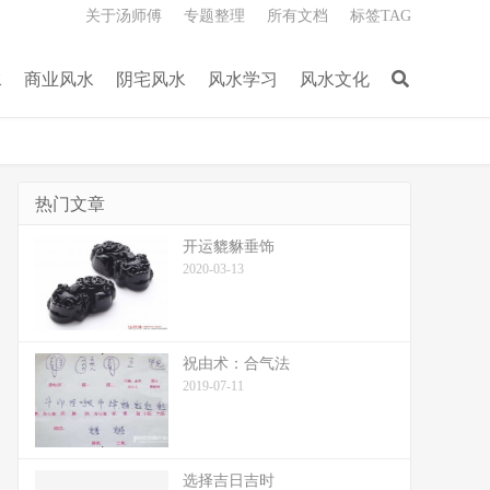
关于汤师傅
专题整理
所有文档
标签TAG
水
商业风水
阴宅风水
风水学习
风水文化
热门文章
开运貔貅垂饰
2020-03-13
祝由术：合气法
2019-07-11
选择吉日吉时