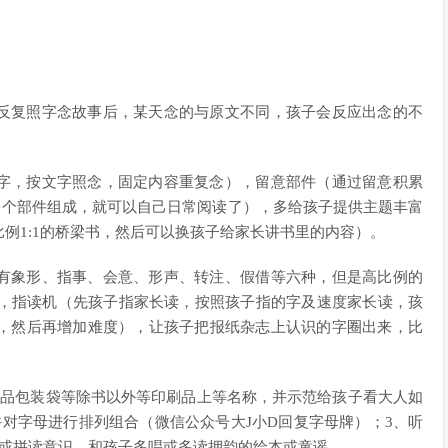
反复照字念故事后，某天念的与原文不同，孩子会反应出念的不
字，按文字照念，固定内容重复念），留意部件（通过留意积累
0多个部件组成，就可以自己日常阅读了），多给孩子提供主题丰富
例1:1的桥梁书，然后可以换孩子给家长讲书里的内容）。
有象形、指事、会意、形声、转注、假借等六种，但是高比例的
游戏，指读机（先孩子指家长读，按照孩子指的字及速度家长读，孩
，然后再增加难度），让孩子把报纸杂志上认识的字圈出来，比
食品包装袋等除书以外等印刷品上等名称，并示范给孩子看大人如
对字母进行排列组合（微信公众号大J小D回复字母牌）；3、听
音或拼读意识，和孩子多唱或多读押韵的绘本或童谣。