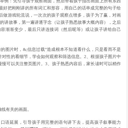
；举例：先引导孩子观察画面，然后带着孩子指出画面上所有东西
最好把刚刚讲的所有词汇和形容，用自己的话串成完整的句子给
后做游戏轮流说，一次次的孩子观察点增多，孩子为了赢，对画
期的讲故事，第一遍讲逐字念（让孩子熟悉故事大概内容），之后
内容渐渐变少，最后只讲连接词（然后呢等）或让孩子讲给自己
的图片时，&;信息过载”造成根本不知道看什么，只是看而不是
针对性的看细节，学会如何观察和筛选信息。2、根据孩子图片中
慢慢可以关注整页图片。3、孩子熟悉内容后，家长读时可以稍作
轴线有关的画面。
、口语延展，引导孩子用完整的语句讲下去，提高孩子叙事能力