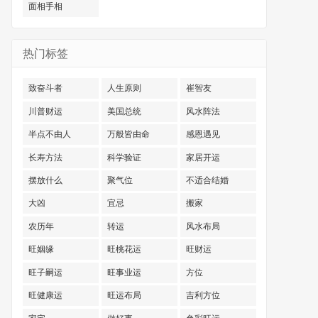
面相手相
热门标签
致奋斗者
人生原则
崔智友
川普财运
美国总统
风水阵法
半点不由人
万般皆由命
感恩遇见
长寿方法
科学验证
家居开运
摆放什么
聚气位
不适合结婚
大凶
宜忌
搬家
农历年
转运
风水布局
旺姻缘
旺桃花运
旺财运
旺子嗣运
旺事业运
方位
旺健康运
旺运布局
吉利方位