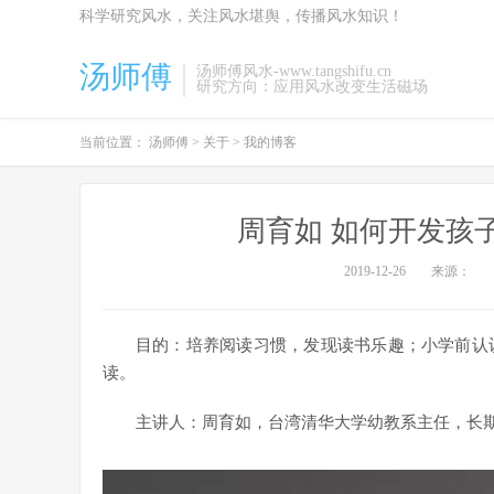
科学研究风水，关注风水堪舆，传播风水知识！
汤师傅
汤师傅风水-www.tangshifu.cn
研究方向：应用风水改变生活磁场
当前位置：
汤师傅
>
关于
>
我的博客
周育如 如何开发孩
2019-12-26
来源：
目的：培养阅读习惯，发现读书乐趣；小学前认识
读。
主讲人：周育如，台湾清华大学幼教系主任，长