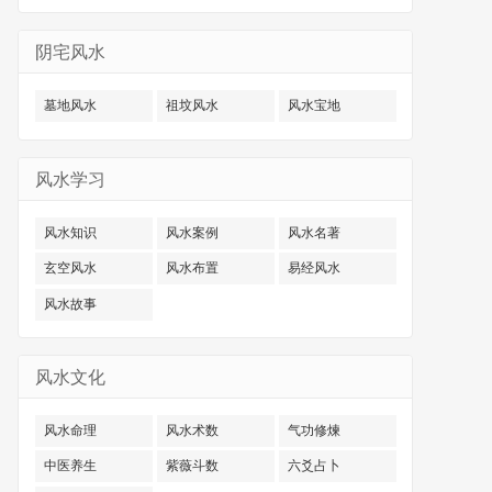
阴宅风水
墓地风水
祖坟风水
风水宝地
风水学习
风水知识
风水案例
风水名著
玄空风水
风水布置
易经风水
风水故事
风水文化
风水命理
风水术数
气功修煉
中医养生
紫薇斗数
六爻占卜