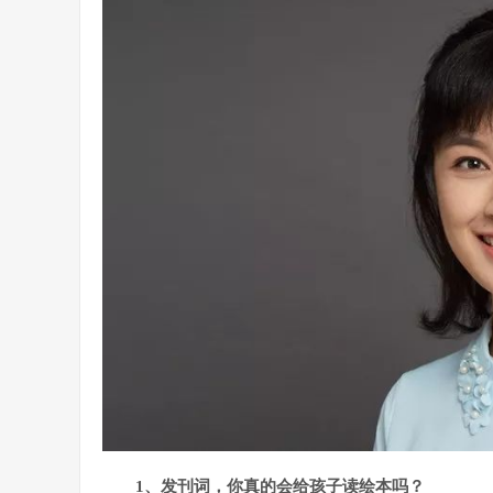
1
、发刊词，你真的会给孩子读绘本吗？