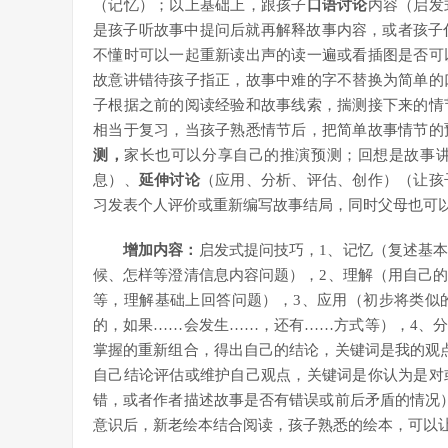
（记忆）；以上基础上，跟孩子
口语讨论
内容（启发
是孩子听故事中提问后就再解释故事内容，或者孩子
不懂时可以一起重新读出声的读一遍或看插图是否可
故意讲错待孩子指正，故事中难的字不替换为简单的
子根据之前的阅读经验和故事线索，揣测接下来的情
相当于复习，当孩子熟悉情节后，把简单故事情节的
测，
家长也可以分享自己的推演预测；回想是故事
息）、
延伸讨论
（应用、分析、评估、创作）（让孩
习发表个人评价或重新编写故事结局，同时父母也可
增加内容：
启发式提问技巧，1、记忆（复述基
候、怎样等澄清信息内容问题），2、理解（用自己
等，理解基础上回答问题），3、应用（初步将类似
的，如果……会发生……，还有……方式等），4、
掌握的重新组合，得出自己的结论，关键词是我的观
自己结论评估或维护自己观点，关键词是你认为是对
错，或者作者描述故事是否有错误或前后矛盾的情况
意识后，新老绘本结合阅读，孩子熟悉的绘本，可以