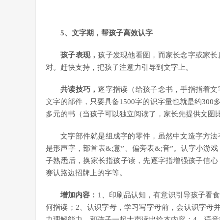
5
、文字期，帮孩子高效认字
孩子表现，
孩子发现他看图，而家长念字或家长
对。赶快支持，把孩子注意力引导到文字上。
共读技巧，
逐字指读（给孩子念书，手指指着文
文字的部件，只要具备1500字的识字量也就是约30
多元的书（当孩子可以独立阅读了，家长先提供文图比
文字部件就是组成字的零件，虽然中文造字方法
是形声字，部首表&;意”、偏旁表&;音”。认字小
子熟悉后，换家长指孩子读，先逐字指增强孩子信心
赛认路边招牌上的字等。
增加内容：
1、印刷品认知，有意识引导孩子看
何指读；2、认识字母，学习写字母前，会认识字母并
力理解能力，和孩子一起大声读出绘本内容；4、语