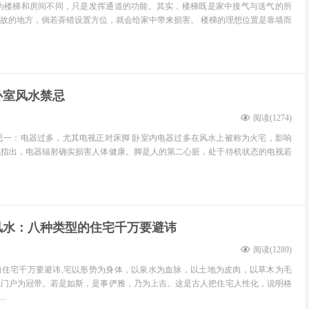
认为楼梯和房间不同，只是发挥通道的功能。其实，楼梯既是家中接气与送气的所
故的地方，倘若弄错设置方位，就会给家中带来损害。 楼梯的理想位置是靠墙而
卧室风水禁忌
阅读(
1274
)
忌一：电器过多，尤其电视正对床脚 卧室内电器过多在风水上被称为火宅，影响
也指出，电器辐射确实损害人体健康。脚是人的第二心脏，处于待机状态的电视若
风水：八种类型的住宅千万要避讳
阅读(
1289
)
的住宅千万要避讳,宅以形势为身体，以泉水为血脉，以土地为皮肉，以草木为毛
以门户为冠带。若是如斯，是事俨雅，乃为上吉。这是古人把住宅人性化，说明格
.