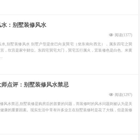
风水：别墅装修风水
阅读(
1377
)
风水,别墅装修风水 别墅户型是坐巳向亥巽宅（坐东南向西北），属东四宅之巽
坎宫，坎宫是家中财位。东四宅巽宅大门，巽宅五行属火，宜装修色是白色、米黄
.
大师点评：别墅装修风水禁忌
阅读(
1297
)
修风水禁忌,别墅装修是购房后的首要的问题，而装修时的风水问题则被认为是关
体健康的重要因素。现实生活中常有许多业主在别墅装修时是花了大钱，但是装修