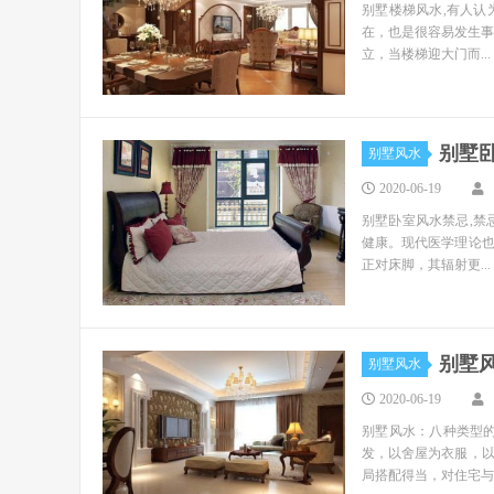
别墅楼梯风水,有人
在，也是很容易发生事
立，当楼梯迎大门而...
别墅
别墅风水
2020-06-19
别墅卧室风水禁忌,禁
健康。现代医学理论
正对床脚，其辐射更...
别墅
别墅风水
2020-06-19
别墅风水：八种类型
发，以舍屋为衣服，
局搭配得当，对住宅与..