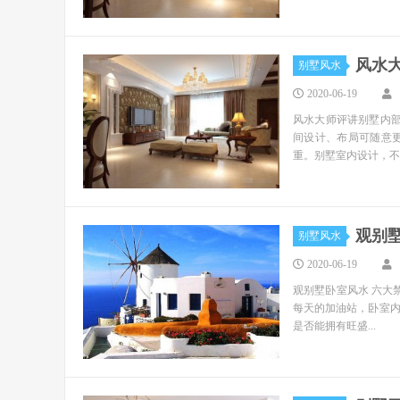
风水
别墅风水
2020-06-19
风水大师评讲别墅内部
间设计、布局可随意
重。别墅室内设计，不..
观别
别墅风水
2020-06-19
观别墅卧室风水 六大
每天的加油站，卧室
是否能拥有旺盛...