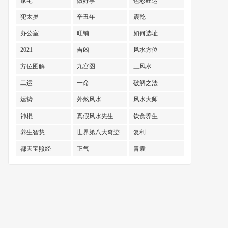
家宅
做好事
色彩旺运
犯太岁
辛丑年
震乾
办公室
旺铺
如何选址
2021
吉凶
风水方位
方位图解
九宫图
三风水
二运
一命
破解之法
运势
外煞风水
风水大师
神棍
真假风水先生
饮食养生
养生智慧
世界第八大奇迹
复利
都天宝照经
正气
青囊