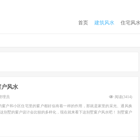
首页
建筑风水
住宅风
窗户风水
管理员
阅读(
3414
)
里的窗户和小区住宅里的窗户都好似有着一样的作用，那就是家里的采光、通风换
这别墅的窗户设计会比较的多样化，现在就来看下这别墅窗户风水吧！ 别墅窗户