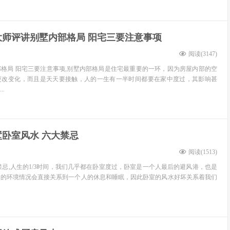
大师评讲别墅内部格局 阳宅三要注意事项
阅读(
3147
)
格局 阳宅三要注意事项,别墅内部格局是住宅最重要的一环，因为房屋内部的空
更改变化，而且是天天要接触，人的一生有一半时间都要在家中度过，其影响甚
.
墅卧室风水 六大禁忌
阅读(
1513
)
禁忌,人生的1/3时间，我们几乎都在卧室度过，卧室是一个人最后的避风港，也是
内的环境情况会直接关系到一个人的休息和睡眠，因此卧室的风水好坏关系着我们