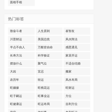
面相手相
热门标签
致奋斗者
人生原则
崔智友
川普财运
美国总统
风水阵法
半点不由人
万般皆由命
感恩遇见
长寿方法
科学验证
家居开运
摆放什么
聚气位
不适合结婚
大凶
宜忌
搬家
农历年
转运
风水布局
旺姻缘
旺桃花运
旺财运
旺子嗣运
旺事业运
方位
旺健康运
旺运布局
吉利方位