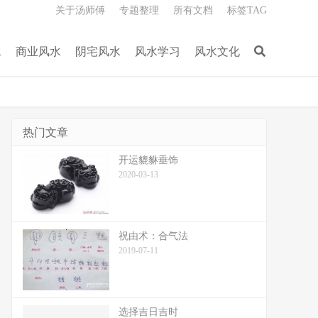
关于汤师傅
专题整理
所有文档
标签TAG
水
商业风水
阴宅风水
风水学习
风水文化
热门文章
开运貔貅垂饰
2020-03-13
祝由术：合气法
2019-07-11
选择吉日吉时