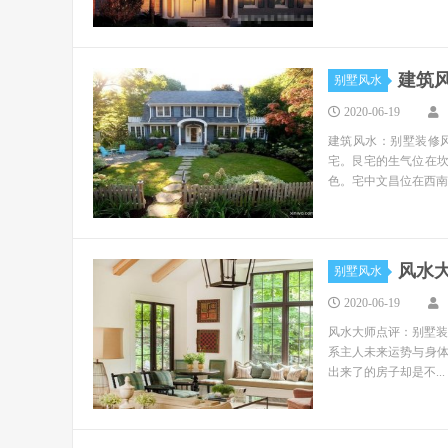
建筑
别墅风水
2020-06-19
建筑风水：别墅装修
宅。艮宅的生气位在
色。宅中文昌位在西南..
风水
别墅风水
2020-06-19
风水大师点评：别墅装
系主人未来运势与身
出来了的房子却是不...