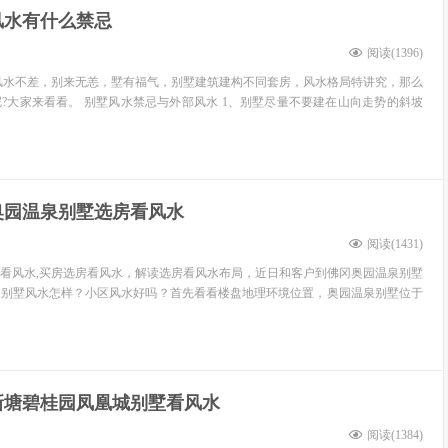
风水有什么禁忌
阅读(
1396
)
风水不差，别来无恙，墅有福气，别墅建筑建构不同套房，风水格局特讲究，那么
?大家来看看。 别墅风水禁忌与外部风水 1、别墅尽量不要建在山向走势的斜坡
奥园温泉别墅选房看风水
阅读(
1431
)
看风水,买房选房看风水，解读选房看风水布局，近日和客户到佛冈奥园温泉别墅
泉别墅风水怎样？小区风水好吗？首先看看楼盘地理环境位置，奥园温泉别墅位于
新塘碧桂园凤凰城别墅看风水
阅读(
1384
)