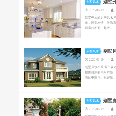
别墅
别墅风水
2020-06-19
别墅开放式厨房风水,
食，涵盖友情，传递
皿最好不要一起放，...
别墅
别墅风水
2020-06-19
别墅风水布局,业主在
根据自家的风水户型
响家中财气、损害健...
别墅
别墅风水
2020-06-19