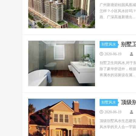
广州新塘碧桂园凤凰城
怎样？小区风水好吗
路、广深高速新塘出...
别墅
别墅风水
2020-06-19
别墅卫生间风水,对于
除了豪华舒适外，根
将属水的浴厕设在属...
顶级
别墅风水
2020-06-19
顶级别墅风水生态建筑
风水学的天人合一宇宙观，有