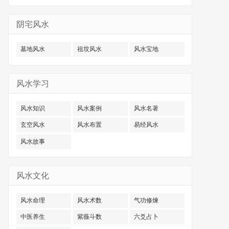
阴宅风水
墓地风水
祖坟风水
风水宝地
风水学习
风水知识
风水案例
风水名著
玄空风水
风水布置
易经风水
风水故事
风水文化
风水命理
风水术数
气功修煉
中医养生
紫薇斗数
六爻占卜