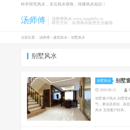
科学研究风水，关注风水堪舆，传播风水知识！
汤师傅
汤师傅风水-www.tangshifu.cn
研究方向：应用风水改变生活磁场
当前位置：
汤师傅
>
建筑风水
>
别墅风水
别墅风水
别墅
别墅风水
2020-06-21
别墅窗户风水,别墅
气，要说其差别，就是
风水 五招窗户好风...