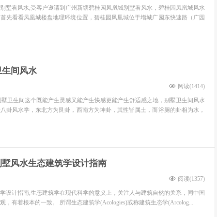
别墅看风水,受客户邀请到广州新塘碧桂园凤凰城别墅看风水，碧桂园凤凰城风水
？首先看看凤凰城楼盘地理环境位置，碧桂园凤凰城位于增城广园东快速路（广园
卫生间风水
阅读(
1414
)
别墅卫生间这个既能产生灵感又能产生快感更能产生舒适感之地，别墅卫生间风水
据八卦风水学，东北方为艮卦，西南方为坤卦，其性皆属土，而浴厕的卦相为水，
别墅风水生态建筑学设计指南
阅读(
1357
)
学设计指南,生态建筑学在现代科学的意义上，关注人与建筑自然的关系，同中国
着根本的一致。 所谓生态建筑学(Acologies)或称建筑生态学(Arcolog...