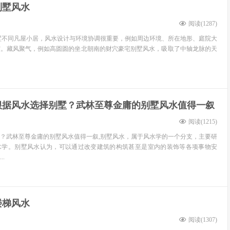
别墅风水
阅读(
1287
)
墅不同凡屋小居，风水设计与环境协调很重要，例如周边环境、所在地形、庭院大
度。藏风聚气，例如高圆圆的坐北朝南的财穴豪宅别墅风水，吸取了中轴龙脉的天
根据风水选择别墅？武林至尊金庸的别墅风水值得一叙
阅读(
1215
)
？武林至尊金庸的别墅风水值得一叙,别墅风水，属于风水学的一个分支，主要研
水学。别墅风水认为，可以通过改变建筑的构筑甚至是室内的装饰等各项事物安
.
楼梯风水
阅读(
1307
)