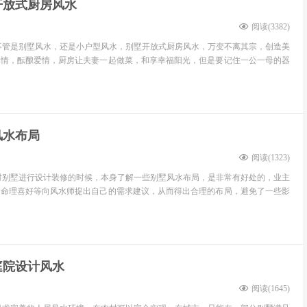
开放式厨房风水
阅读(
3382
)
不管是别墅风水，还是小户型风水，别墅开放式厨房风水，万变不离其宗，创造美
真情，酝酿爱情，厨房让夫妻一起做菜，和享幸福阳光，但是要记住一公一母的器
风水布局
阅读(
1323
)
对别墅进行设计装修的时候，本身了解一些别墅风水布局，是非常有好处的，业主
、命理喜好等向风水师提出自己的需求建议，从而得出合理的布局，避免了一些影
庭院设计风水
阅读(
1645
)