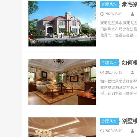
豪宅
别墅风水
2020-06-19
豪宅别墅风水,豪宅别
门的风水布局皆有法
然灵气，住进去会很...
如何
别墅风水
2020-06-19
如何根据风水选择别墅
究别墅结构建筑的风
排，达到主观上影响里..
别墅
别墅风水
2020-06-19